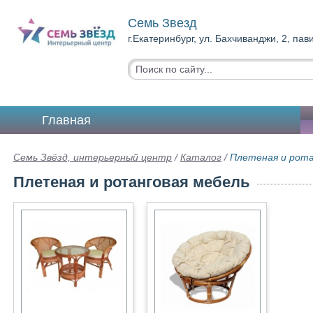
Семь Звезд
г.Екатеринбург, ул. Бахчиванджи, 2, па
Главная
Семь Звёзд, интерьерный центр
/
Каталог
/
Плетеная и рота
Плетеная и ротанговая мебель